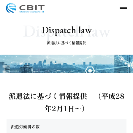
Dispatch law
D
i
s
p
a
t
c
h
l
a
w
派遣法に基づく情報提供
派遣法に基づく情報提供 （平成28
年2月1日～）
派遣労働者の数