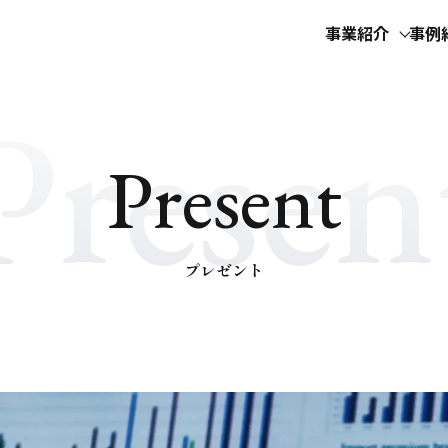
事業紹介
事例
Presen
P
r
e
s
e
n
t
プレゼント