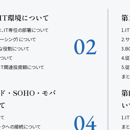
IT環境について
第
な、IT専任の部署について
1.
02
ソーシング）について
2.
主な役割について
3.
について
4.
IT関連投資額について
5.
』
まと
ド・SOHO・モバ
第
て
い
04
いて
1.
ークへの接続について
まと