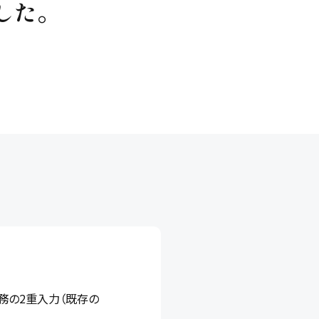
した。
務の2重入力（既存の