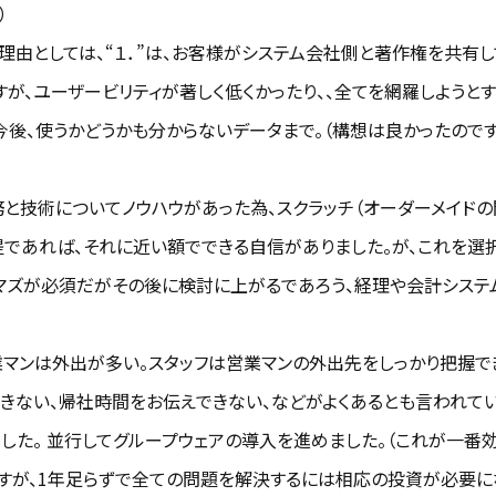
）
理由としては、“１．”は、お客様がシステム会社側と著作権を共有
すが、ユーザービリティが著しく低くかったり、、全てを網羅しようと
今後、使うかどうかも分からないデータまで。（構想は良かったの
業務と技術についてノウハウがあった為、スクラッチ（オーダーメイド
提であれば、それに近い額でできる自信がありました。が、これを選
マズが必須だがその後に検討に上がるであろう、経理や会計システ
業マンは外出が多い。スタッフは営業マンの外出先をしっかり把握
きない、帰社時間をお伝えできない、などがよくあるとも言われてい
した。 並行してグループウェアの導入を進めました。（これが一番
いますが、1年足らずで全ての問題を解決するには相応の投資が必要