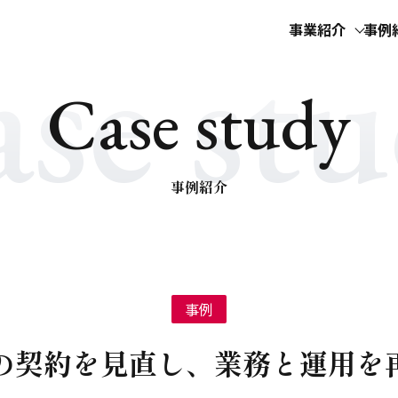
se st
事業紹介
事例
C
a
s
e
s
t
u
d
y
事例紹介
事例
rとの契約を見直し、業務と運用を